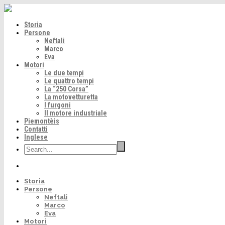
Storia
Persone
Neftali
Marco
Eva
Motori
Le due tempi
Le quattro tempi
La “250 Corsa”
La motovetturetta
I furgoni
Il motore industriale
Piemontèis
Contatti
Inglese
Storia
Persone
Neftali
Marco
Eva
Motori