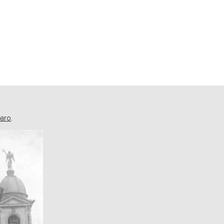
earo
.