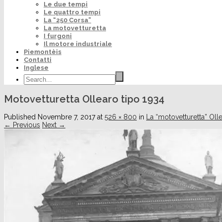
Le due tempi
Le quattro tempi
La “250 Corsa”
La motovetturetta
I furgoni
Il motore industriale
Piemontèis
Contatti
Inglese
Motovetturetta Ollearo tipo 1934
Published
Novembre 7, 2017
at
526 × 800
in
La “motovetturetta” Oll
← Previous
Next →