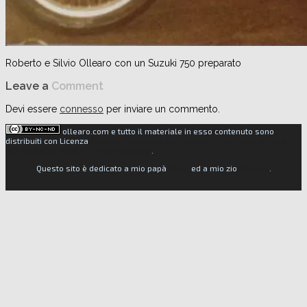
Roberto e Silvio Ollearo con un Suzuki 750 preparato
Leave a
Comment
Devi essere
connesso
per inviare un commento.
ollearo.com e tutto il materiale in esso contenuto sono
distribuiti con Licenza
Creative Commons Attribuzione - Non commerciale -
Non opere derivate 4.0 Internazionale
.
Questo sito è dedicato a mio papà
Silvio
ed a mio zio
Roberto
.