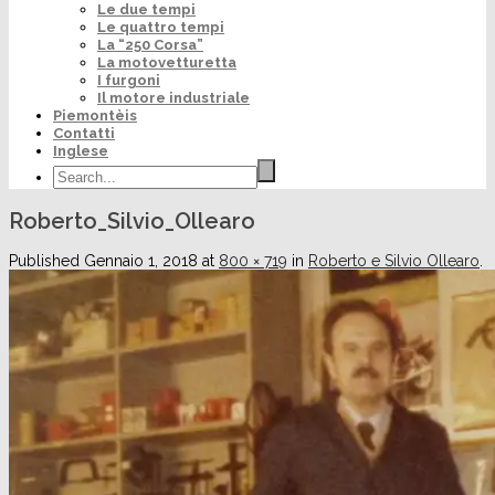
Le due tempi
Le quattro tempi
La “250 Corsa”
La motovetturetta
I furgoni
Il motore industriale
Piemontèis
Contatti
Inglese
Roberto_Silvio_Ollearo
Published
Gennaio 1, 2018
at
800 × 719
in
Roberto e Silvio Ollearo
.